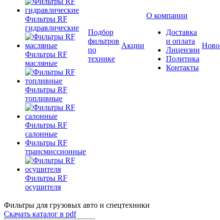
О компании
Фильтры RF
гидравлические
Подбор
Доставка
фильтров
и оплата
Акции
Ново
по
Лицензии
Фильтры RF
технике
Политика
масляные
Контакты
Фильтры RF
топливные
Фильтры RF
салонные
Фильтры RF
трансмиссионные
Фильтры RF
осушителя
Фильтры для грузовых авто и спецтехники
Скачать каталог в pdf