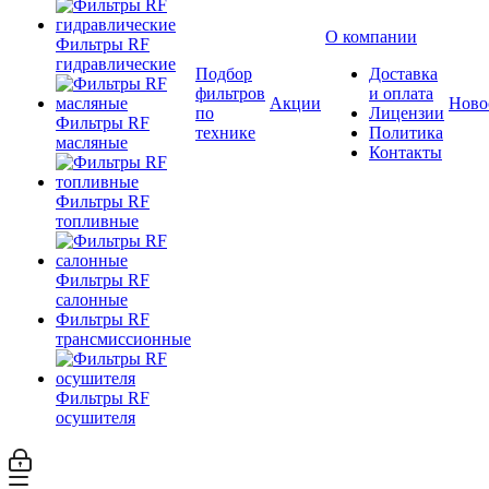
О компании
Фильтры RF
гидравлические
Подбор
Доставка
фильтров
и оплата
Акции
Ново
по
Лицензии
Фильтры RF
технике
Политика
масляные
Контакты
Фильтры RF
топливные
Фильтры RF
салонные
Фильтры RF
трансмиссионные
Фильтры RF
осушителя