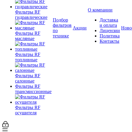
О компании
Фильтры RF
гидравлические
Подбор
Доставка
фильтров
и оплата
Акции
Ново
по
Лицензии
Фильтры RF
технике
Политика
масляные
Контакты
Фильтры RF
топливные
Фильтры RF
салонные
Фильтры RF
трансмиссионные
Фильтры RF
осушителя