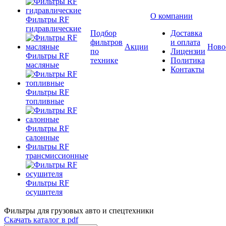
О компании
Фильтры RF
гидравлические
Подбор
Доставка
фильтров
и оплата
Акции
Ново
по
Лицензии
Фильтры RF
технике
Политика
масляные
Контакты
Фильтры RF
топливные
Фильтры RF
салонные
Фильтры RF
трансмиссионные
Фильтры RF
осушителя
Фильтры для грузовых авто и спецтехники
Скачать каталог в pdf