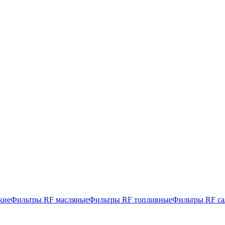
кие
Фильтры RF масляные
Фильтры RF топливные
Фильтры RF с