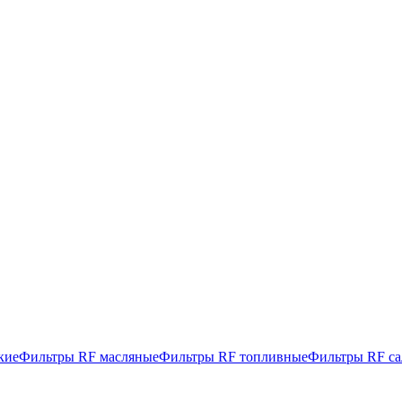
кие
Фильтры RF масляные
Фильтры RF топливные
Фильтры RF с