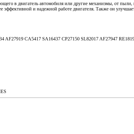
ющего в двигатель автомобиля или другие механизмы, от пыли, 
ее эффективной и надежной работе двигателя. Также он улучшает
34 AF27919 CA5417 SA16437 CP27150 SL82017 AF27947 RE18
IES